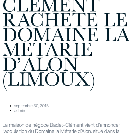
CLEMENT
RACHETE LE
DOMAINE LA
METARIE
D’ALON
(LIMOUX)
septembre 30, 2015
admin
La maison de négoce Badet-Clément vient d’annoncer
l’acquisition du Domaine la Métarie d’Alon, situé dans la