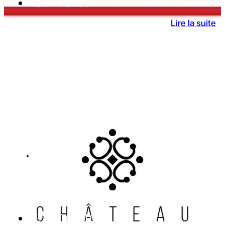
12 Fév 2026
Lire la suite
ACTUALITES
Terrasses du Larzac
Wine Objectives vend le Château Capion
23 Août 2016