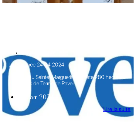
REVUE DE PRESSE
La Provence 24 04 2024
Le Château Sainte-Marguerite rachète 280 hectares
des vignes de Terres de Ravel
25 Avr 2024
Lire la suite