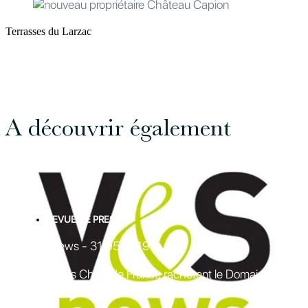
Terrasses du Larzac
A découvrir également
REVUE DE PRESSE
V & S News - 31 05 2019
Les Grands Chais de France rachètent le Domaine du
Joncas dans l’Hérault