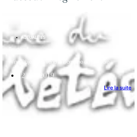
ACTUALITES
Faugères
Wine Objectives vend le Domaine du Météore
12 Avr 2019
Lire la suite