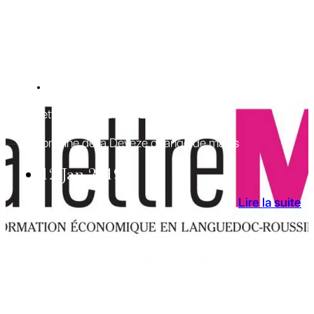
REVUE DE PRESSE
La Lettre M - 10 janvier 2019
Le domaine de la Devèze change de mains
12 Jan 2019
Lire la suite