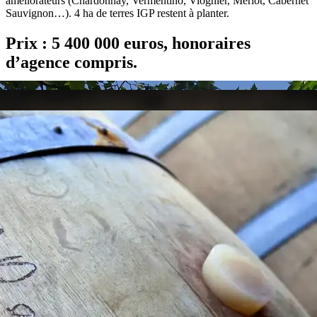
améliorateurs (Chardonnay, Vermentino, Viognier, Merlot, Cabernet
Sauvignon…). 4 ha de terres IGP restent à planter.
Prix : 5 400 000 euros, honoraires
d’agence compris.
Prix net vendeur : 5 094 340 €
Frais d’agence de 305 660 € à la charge du vendeur
Contactez-nous
Caractéristiques
Bâtiments d’habitation :
Château du XVIIIème siècle somptueusement rénovée, 7 gîtes de
standing
Bâtiments d’exploitation :
Chai vinaire, grand chai à barriques
Taille du domaine :
31 ha dont 23 ha de vignoble en zone IGP et 4ha de terres IGP à
planter
Commercialisation :
Bouteille