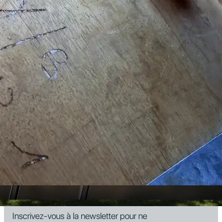
Points forts :
Très beau château du XVIIIème avec une activité oenotouristique
haut de gamme
Découvrez aussi
À vendre en
Languedoc Roussillon
320 HA AU CŒUR DU MASSIF DES
CORBIERES
En savoir plus
Prestigieux domaine au cœur de l’Hérault
En savoir plus
Château viticole de renommée internationale
En savoir plus
Inscrivez-vous à la newsletter pour ne