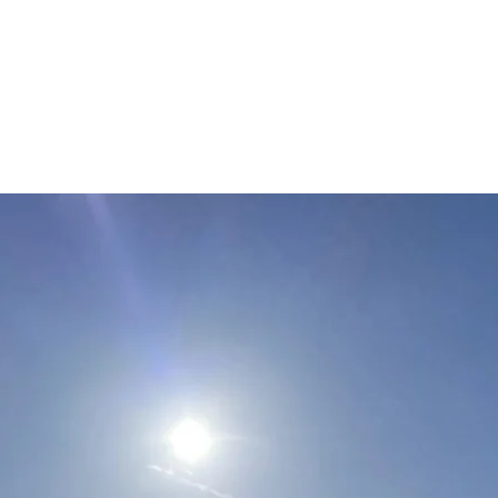
Contactez-nous
Caractéristiques
Bâtiments d'habitation :
Habitation principale rénovée de 220m², bastide provençale divisée
en 3 appartements
Bâtiments d'exploitation :
Chai vinaire très fonctionnel équipé d'un materiel moderne
Taille du domaine :
61 ha dont 44 ha en AOP Côtes de Provence et 17 ha en IGP
Commercialisation :
Bouteille
Points forts :