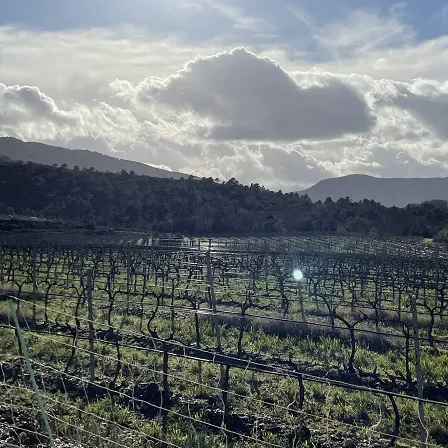
Vignoble commercial très fonctionnel idéalement situé
Consommation énergétique
Diagnostic de performance énergétique
Voir le diagnostic
En cours d'attribution
Découvrez aussi
À vendre en
Domaines viticoles, propriétés, vignobles à vendre dans
le Var
Propriété de 3ha dont 2,7 ha de vignes bio en AOP
Côtes de Provence avec bastide Provençale rénovée
En savoir plus
Domaine de 35ha dans le « Triangle d’Or » des
Côtes de Provence
En savoir plus