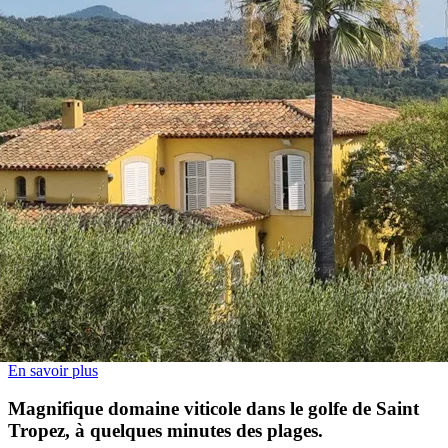
Contactez-nous
Découvrez aussi
À vendre en
Domaines viticoles, propriétés, vignobles à vendre dans
le Var
Charmant mas provençal au cœur des vignes, idéal
pour une installation en Provence
En savoir plus
Domaine de 35ha dans le « Triangle d’Or » des
Côtes de Provence
En savoir plus
Magnifique domaine viticole dans le golfe de Saint
Tropez, à quelques minutes des plages.