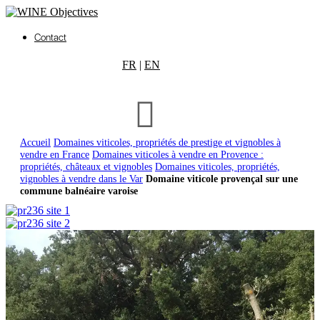
Contact
FR
|
EN
Accueil
Domaines viticoles, propriétés de prestige et vignobles à
vendre en France
Domaines viticoles à vendre en Provence :
propriétés, châteaux et vignobles
Domaines viticoles, propriétés,
vignobles à vendre dans le Var
Domaine viticole provençal sur une
commune balnéaire varoise