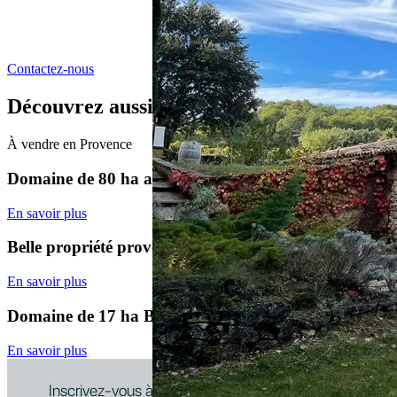
Contactez-nous
Découvrez aussi
À vendre en
Provence
Domaine de 80 ha avec un potentiel de 24 ha en AOP
En savoir plus
Belle propriété provençale sur 38 ha dont 22 ha de vi
En savoir plus
Domaine de 17 ha BIO en AOP Coteaux d’Aix-en-Pr
En savoir plus
Inscrivez-vous à la newsletter pour ne rater aucune off