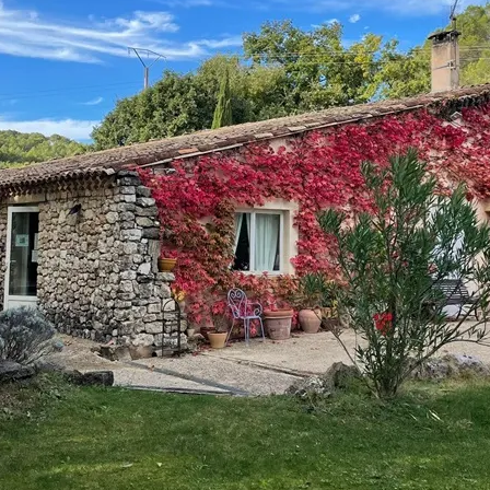
 Côtes de Provence
gnes
ovence
re et recevez nos dernières actualités