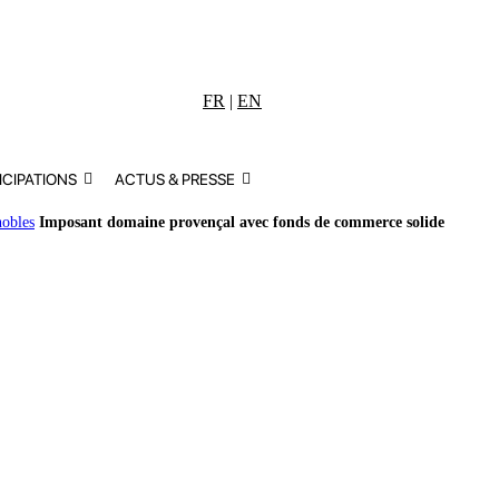
FR
|
EN
ICIPATIONS
ACTUS & PRESSE
nobles
Imposant domaine provençal avec fonds de commerce solide