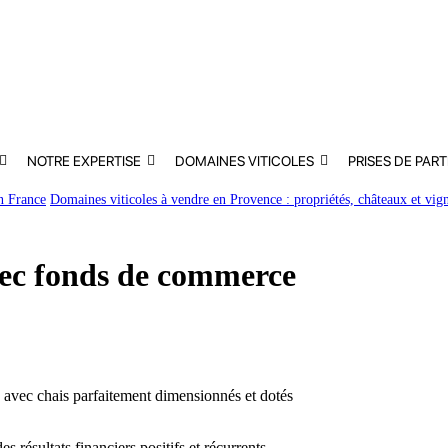
NOTRE EXPERTISE
DOMAINES VITICOLES
PRISES DE PART
en France
Domaines viticoles à vendre en Provence : propriétés, châteaux et vig
ec fonds de commerce
, avec chais parfaitement dimensionnés et dotés
résultats financiers positifs et récurrents.