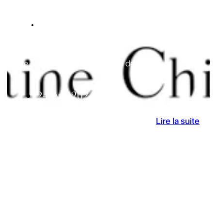
ACTUALITES
AOP Ventoux
Le Domaine Childéric change de mains
24 Avr 2024
Lire la suite