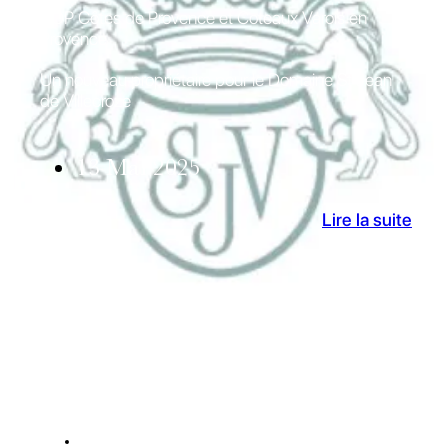
AOP Côtes de Provence et Coteaux Varois en
Provence
Un nouveau propriétaire pour le Domaine St Jean
de Villecroze
13 Mai 2025
Lire la suite
ACTUALITES