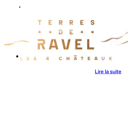
ACTUALITES
AOP Côtes de Provence
Château Sainte Marguerite et Pernod Ricard
achètent Les Terres de Ravel
25 Juil 2024
Lire la suite