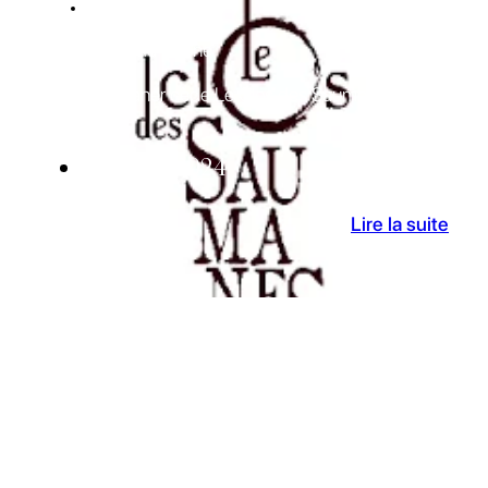
ACTUALITES
AOP Côtes du Rhône
La famille Janer cède Le Clos des Saumanes
05 Août 2024
Lire la suite