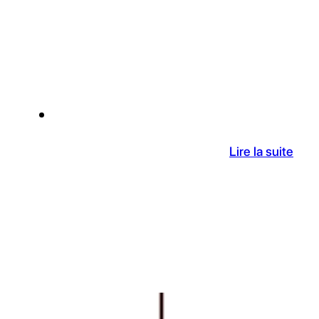
AOP Côtes du Rhône Villages
Le Domaine de Graillefiot est racheté par Jean-
Marc Voisin
07 Oct 2024
Lire la suite