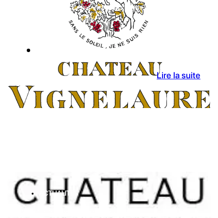
Reprise du Château Vignelaure par l’entrepreneur
britannique Neil Utley
31 Juil 2026
Lire la suite
ACTUALITES
AOP Coteaux d'Aix-en-Provence