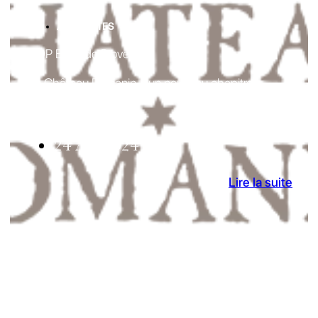
ACTUALITES
AOP Baux de Provence
Le Château Romanin – un nouveau chapitre
s’ouvre…
24 Avr 2024
Lire la suite