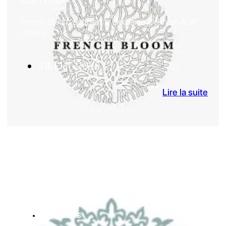
AOP Limoux
French Bloom acquiert le Domaine Collin en AOP
Limoux
18 Déc 2025
Lire la suite
ACTUALITES