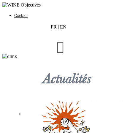
Contact
FR
|
EN
Actualités
ACTUALITES
AOP Coteaux d’Aix en Provence