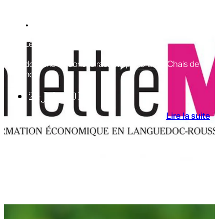
REVUE DE PRESSE
La Lettre M - 31 mai 2019
Le domaine du Joncas racheté par Grands Chais de
France
24 Juin 2019
Lire la suite