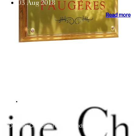
03 Aug 2018
Read more
NEWS
AOP Ventoux
Domaine Childéric changes hands