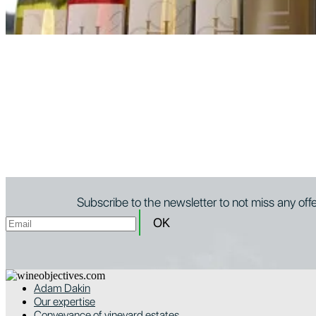
Subscribe to the newsletter to not miss any off
Adam Dakin
Our expertise
Conveyance of vineyard estates