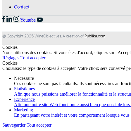
Contact
Youtube
© Copyright 2025 WineObjectives. A creation of
Publika.com
Cookies
Nous utilisons des cookies. Si vous êtes d'accord, cliquez sur "Accep
Réglages
Tout accepter
Cookies
Choisissez le type de cookies à accepter. Votre choix sera conservé p
Nécessaire
Ces cookies ne sont pas facultatifs. Ils sont nécessaires au fon
Statistiques
Afin que nous puissions améliorer la fonctionnalité et la structur
Experience
Afin que notre site Web fonctionne aussi bien que possible lors d
Marketing
En partageant votre intérêt et votre comportement lorsque vous v
Sauvegarder
Tout accepter