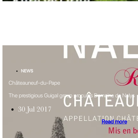
NEWS
Châteauneuf-du-Pape
The prestigious Guigal group procures Domaine de Nalys
30 Jul 2017
Read more