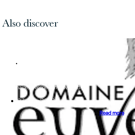
Also discover
NEWS
Cru Cairanne
Domaine Eyverine is in new hands
23 Aug 2022
Read more