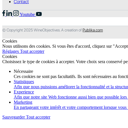
Contact
Youtube
© Copyright 2025 WineObjectives. A creation of
Publika.com
Cookies
Nous utilisons des cookies. Si vous êtes d'accord, cliquez sur "Accep
Réglages
Tout accepter
Cookies
Choisissez le type de cookies à accepter. Votre choix sera conservé p
Nécessaire
Ces cookies ne sont pas facultatifs. Ils sont nécessaires au fon
Statistiques
Afin que nous puissions améliorer la fonctionnalité et la structur
Experience
Afin que notre site Web fonctionne aussi bien que possible lors d
Marketing
En partageant votre intérêt et votre comportement lorsque vous v
Sauvegarder
Tout accepter