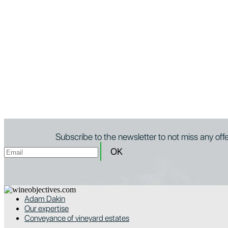
Subscribe to the newsletter to not miss any off
Adam Dakin
Our expertise
Conveyance of vineyard estates