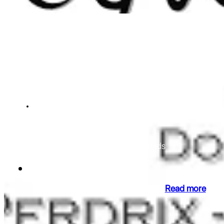
NEWS
Duché d'Uzès
Domain Perdrix Lasouche changes hands
01 May 2016
Read more