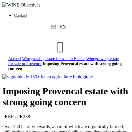
Contact
FR
|
EN
Accueil
Winegrowing estate for sale in France
Winegrowing estate
for sale in Provence
Imposing Provencal estate with strong going
concern
Imposing Provencal estate with
strong going concern
REF : PR238
Over 150 ha of vineyards, a part of which are organically farmed,
with perfectly dimensioned winery facilities complete with modern