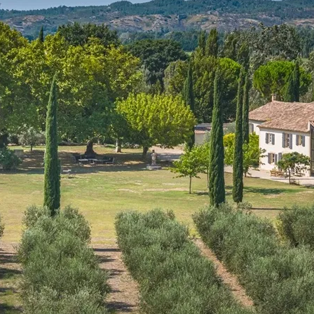
Contact us
Also discover
For sale
Winegrowing estate for sale in Provence
Provencal wine estate located on a coastal commune
of the Var region
Read More
Beautiful Provencal property on 38 ha estate
including 22 ha of vineyard
Read More
Prestigious Provencal olive-growing estate