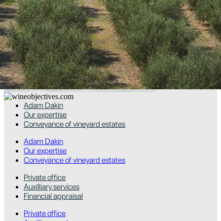
Read More
Subscribe to the newsletter to not miss
any offer and receive our latest news
Adam Dakin
Our expertise
Conveyance of vineyard estates
Adam Dakin
Our expertise
Conveyance of vineyard estates
Private office
Auxilliary services
Financial appraisal
Private office