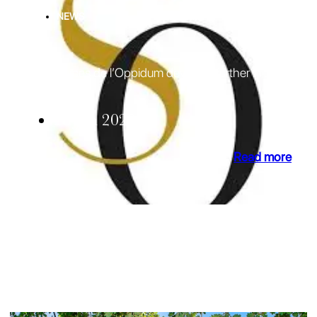
NEWS
Lirac
Les Sources de l’Oppidum develops further in Lirac
28 Jan 2020
Read more