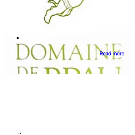
Cabardès
New owner for Château de Brau
08 Jan 2021
Read more
NEWS