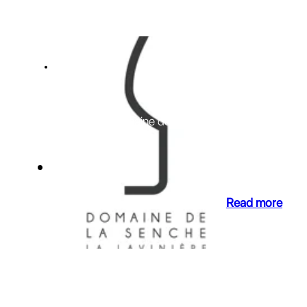
NEWS
La Livinière
A new owner for Domaine de la Senche
02 Jul 2019
Read more