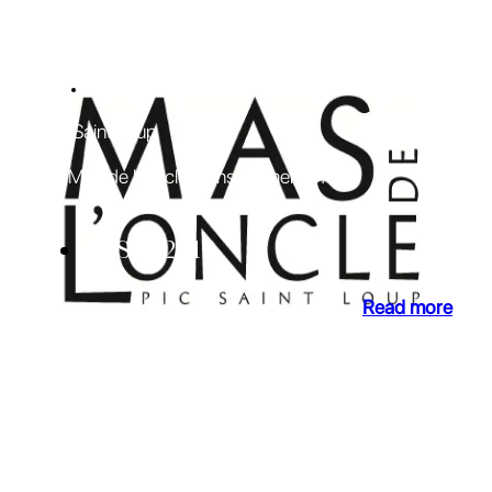
NEWS
Pic Saint Loup
Le Mas de l’Oncle gains momentum
11 Sep 2019
Read more