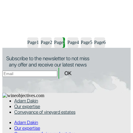
Page
1
Page
2
Page
3
Page
4
Page
5
Page
6
Subscribe to the newsletter to not miss
any offer and receive our latest news
Adam Dakin
Our expertise
Conveyance of vineyard estates
Adam Dakin
Our expertise