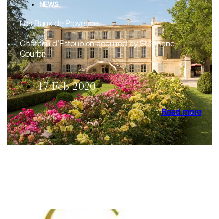
NEWS
Les Baux de Provence
Château d’Estoublon acquired by Stéphane
Courbit
17 Feb 2020
Read more