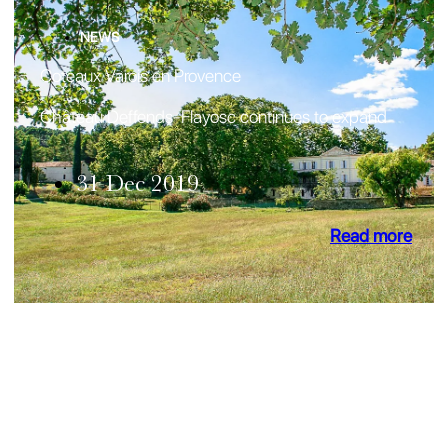
NEWS
Coteaux Varois en Provence
Château Deffends-Flayosc continues to expand
31 Dec 2019
Read more