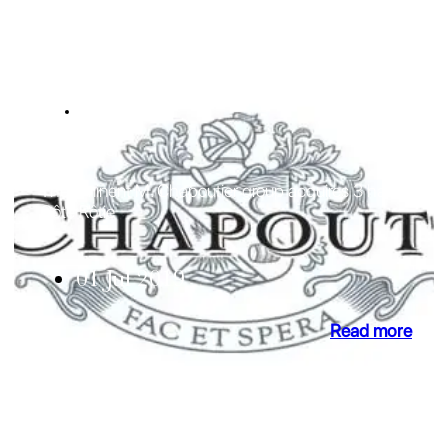
NEWS
Côte Rôtie
The eminent M. Chapoutier group acquires 3 ha in
Côte Rôtie
01 Jul 2019
Read more